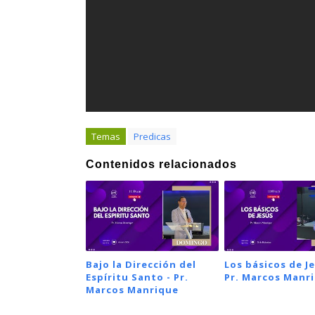
Temas
Predicas
Contenidos relacionados
Bajo la Dirección del
Los básicos de Je
Espíritu Santo - Pr.
Pr. Marcos Manr
Marcos Manrique