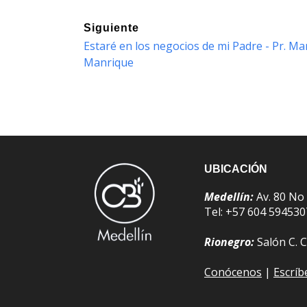
Siguiente
Estaré en los negocios de mi Padre - Pr. Ma
Manrique
UBICACIÓN
Medellín:
Av. 80 No
Tel: +57 604 59453
Rionegro:
Salón C. C
Conócenos
|
Escrí