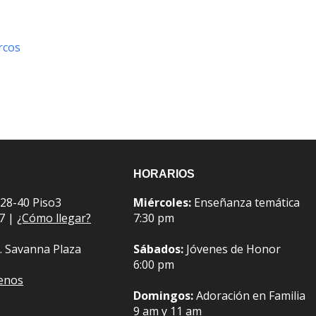
rcos
HORARIOS
 28-40 Piso3
Miércoles:
Enseñanza temática
07 |
¿Cómo llegar?
7:30 pm
. Savanna Plaza
Sábados:
Jóvenes de Honor
6:00 pm
benos
Domingos:
Adoración en Familia
9 am y 11 am