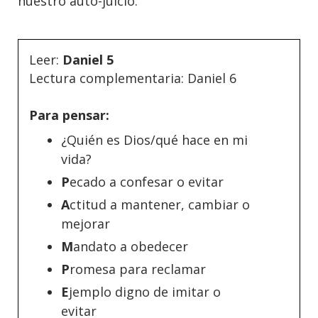
nuestro auto-juicio.
Leer:
Daniel 5
Lectura complementaria: Daniel 6
Para pensar:
¿Quién es Dios/qué hace en mi
vida?
P
ecado a confesar o evitar
A
ctitud a mantener, cambiar o
mejorar
M
andato a obedecer
P
romesa para reclamar
E
jemplo digno de imitar o
evitar