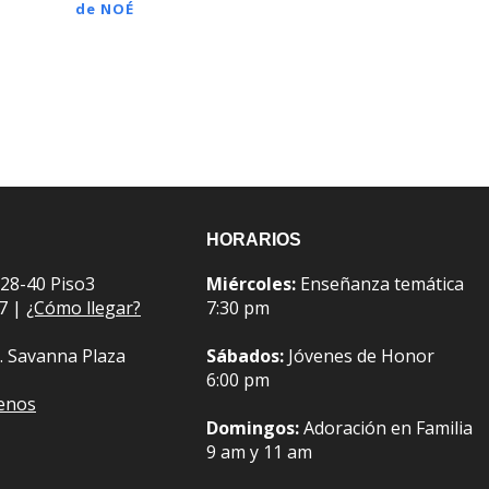
de NOÉ
HORARIOS
 28-40 Piso3
Miércoles:
Enseñanza temática
07 |
¿Cómo llegar?
7:30 pm
. Savanna Plaza
Sábados:
Jóvenes de Honor
6:00 pm
benos
Domingos:
Adoración en Familia
9 am y 11 am