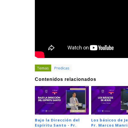
Temas
Predicas
Contenidos relacionados
Bajo la Dirección del
Los básicos de Je
Espíritu Santo - Pr.
Pr. Marcos Manr