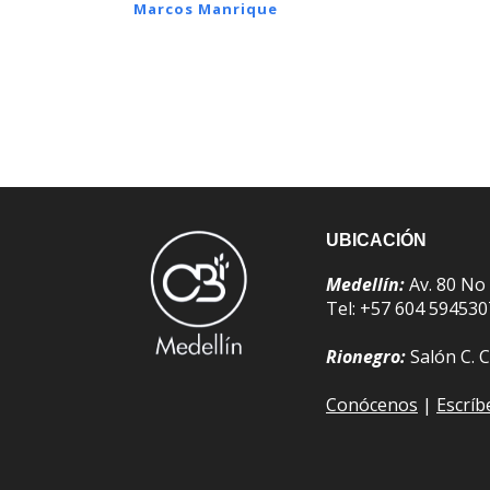
Marcos Manrique
UBICACIÓN
Medellín:
Av. 80 No
Tel: +57 604 59453
Rionegro:
Salón C. C
Conócenos
|
Escrí