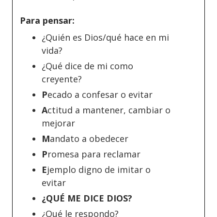
Para pensar:
¿Quién es Dios/qué hace en mi
vida?
¿Qué dice de mi como
creyente?
P
ecado a confesar o evitar
A
ctitud a mantener, cambiar o
mejorar
M
andato a obedecer
P
romesa para reclamar
E
jemplo digno de imitar o
evitar
¿QUÉ ME DICE DIOS?
¿Qué le respondo?