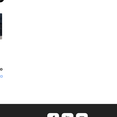
io
to