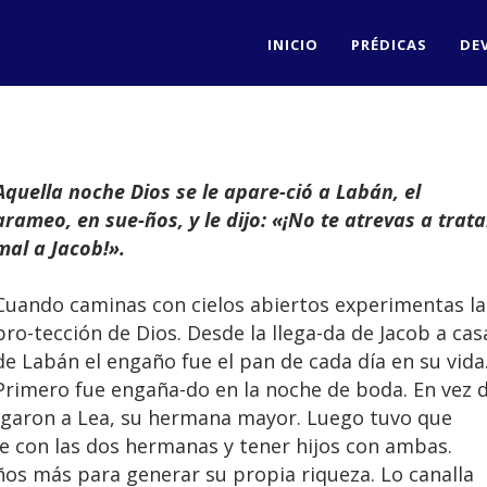
INICIO
PRÉDICAS
DE
Aquella noche Dios se le apare-ció a Labán, el
arameo, en sue-ños, y le dijo: «¡No te atrevas a trata
mal a Jacob!».
Cuando caminas con cielos abiertos experimentas la
pro-tección de Dios. Desde la llega-da de Jacob a cas
de Labán el engaño fue el pan de cada día en su vida
Primero fue engaña-do en la noche de boda. En vez 
egaron a Lea, su hermana mayor. Luego tuvo que
e con las dos hermanas y tener hijos con ambas.
ños más para generar su propia riqueza. Lo canalla