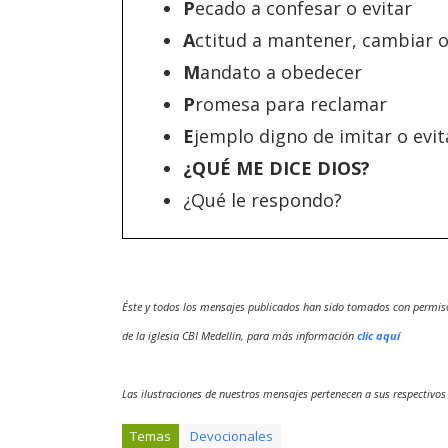
P
ecado a confesar o evitar
A
ctitud a mantener, cambiar 
M
andato a obedecer
P
romesa para reclamar
E
jemplo digno de imitar o evit
¿QUÉ ME DICE DIOS?
¿Qué le respondo?
Éste y todos los mensajes publicados han sido tomados con permis
de la iglesia CBI Medellín, para más información
clic aquí
Las ilustraciones de nuestros mensajes pertenecen a sus respectivos
Temas
Devocionales