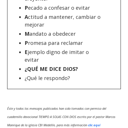
P
ecado a confesar o evitar
A
ctitud a mantener, cambiar o
mejorar
M
andato a obedecer
P
romesa para reclamar
E
jemplo digno de imitar o
evitar
¿QUÉ ME DICE DIOS?
¿Qué le respondo?
Éste y todos los mensajes publicados han sido tomados con permiso del
cuadernillo devocional TIEMPO A SOLAS CON DIOS escrito por el pastor Marcos
Manrique de la iglesia CBI Medellín, para más información
clic aquí