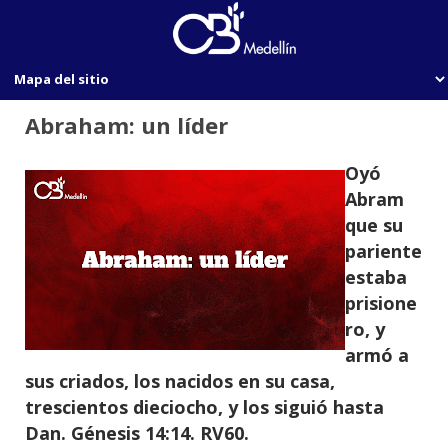
Abraham: un líder
Oyó
Abram
que su
pariente
estaba
prisione
ro, y
armó a
sus criados, los nacidos en su casa,
trescientos dieciocho, y los siguió hasta
Dan. Génesis 14:14. RV60.