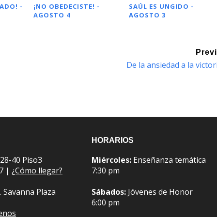
ADO! -
¡NO OBEDECISTE! -
SAÚL ES UNGIDO -
AGOSTO 4
AGOSTO 3
Prev
De la ansiedad a la victor
HORARIOS
 28-40 Piso3
Miércoles:
Enseñanza temática
07 |
¿Cómo llegar?
7:30 pm
. Savanna Plaza
Sábados:
Jóvenes de Honor
6:00 pm
benos