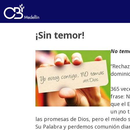
¡Sin temor!
No tema
“Rechaz
dominio
365 vec
frase: 
que el 
un ¡no 
las promesas de Dios, pero el miedo
Su Palabra y perdemos comunión diaria