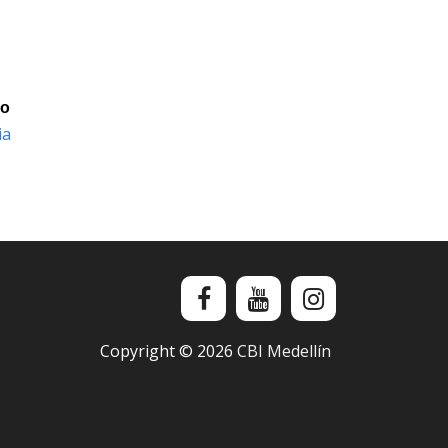
io
ia
Copyright ©
2026
CBI Medellín