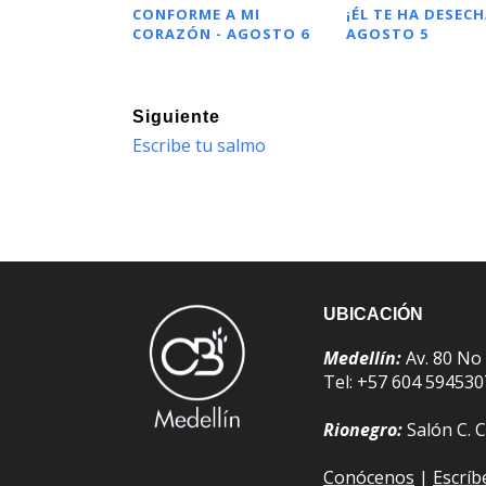
CONFORME A MI
¡ÉL TE HA DESECH
CORAZÓN - AGOSTO 6
AGOSTO 5
Siguiente
Escribe tu salmo
UBICACIÓN
Medellín:
Av. 80 No
Tel: +57 604 59453
Rionegro:
Salón C. C
Conócenos
|
Escrí