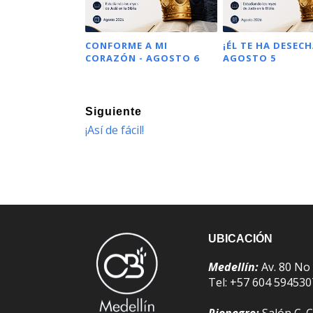
CONFORME A MI
¡ÉL TE HA DESECH
CORAZÓN - AGOSTO 6
AGOSTO 5
Siguiente
¡Así de fácil!
UBICACIÓN
Medellín:
Av. 80 No
Tel: +57 604 59453