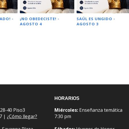
ADO! -
¡NO OBEDECISTE! -
SAÚL ES UNGIDO -
AGOSTO 4
AGOSTO 3
HORARIOS
 28-40 Piso3
Miércoles:
Enseñanza temática
07 |
¿Cómo llegar?
7:30 pm